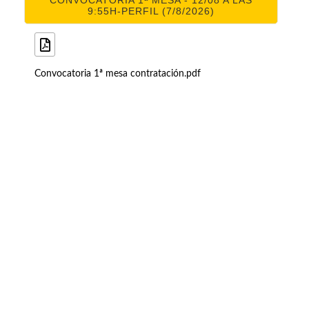
CONVOCATORIA 1ª MESA - 12/08 A LAS
9:55H-PERFIL (7/8/2026)
Convocatoria 1ª mesa contratación.pdf