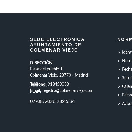
SEDE ELECTRÓNICA
NORM
AYUNTAMIENTO DE
COLMENAR VIEJO
Ident
Norm
DIRECCIÓN
Plaza del pueblo,1
Fecha
Colmenar Viejo, 28770 - Madrid
Sello
Teléfono:
918450053
Calen
Email:
registro@colmenarviejo.com
Perso
Aviso