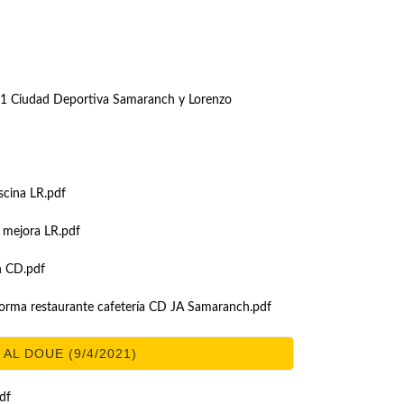
021 Ciudad Deportiva Samaranch y Lorenzo
scina LR.pdf
 mejora LR.pdf
n CD.pdf
orma restaurante cafetería CD JA Samaranch.pdf
AL DOUE (9/4/2021)
df