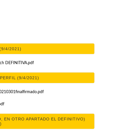
9/4/2021)
ch DEFINITIVA.pdf
PERFIL (9/4/2021)
0301finalfirmado.pdf
pdf
O, EN OTRO APARTADO EL DEFINITIVO)
)