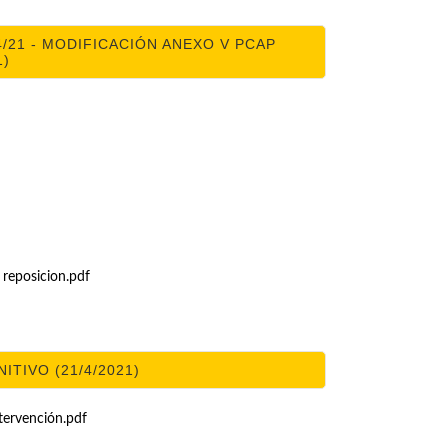
/21 - MODIFICACIÓN ANEXO V PCAP
1)
 reposicion.pdf
ITIVO (21/4/2021)
tervención.pdf