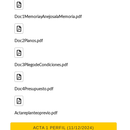
Doc1MemoriayAnejosalaMemoria.pdf
Doc2Planos.pdf
Doc3PliegodeCondiciones.pdf
Doc4Presupuesto.pdf
Actareplanteoprevio.pdf
ACTA 1 PERFIL (11/12/2024)