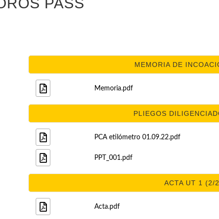
OROS PASS
MEMORIA DE INCOACIÓ
Memoria.pdf
PLIEGOS DILIGENCIADO
PCA etilómetro 01.09.22.pdf
PPT_001.pdf
ACTA UT 1 (2/2
Acta.pdf