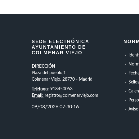
SEDE ELECTRÓNICA
NORM
AYUNTAMIENTO DE
COLMENAR VIEJO
Ident
Norm
DIRECCIÓN
Plaza del pueblo,1
Fecha
Colmenar Viejo, 28770 - Madrid
Sello
Teléfono:
918450053
Calen
Email:
registro@colmenarviejo.com
Perso
Aviso