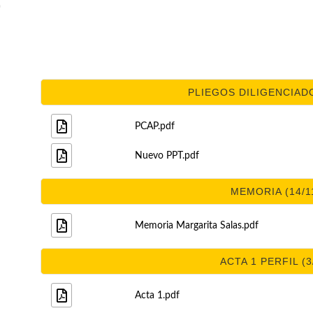
)
PLIEGOS DILIGENCIADO
PCAP.pdf
Nuevo PPT.pdf
MEMORIA (14/1
Memoria Margarita Salas.pdf
ACTA 1 PERFIL (3
Acta 1.pdf