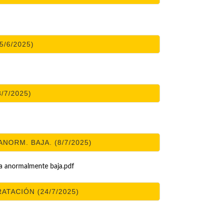
5/6/2025)
8/7/2025)
ANORM. BAJA. (8/7/2025)
a anormalmente baja.pdf
TACIÓN (24/7/2025)