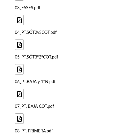
03_FASES.pdf
04_PT.SÓT2y3COT.pdf
05_PT.SÓT3º2ºCOT.pdf
06_PT.BAJA y 1ºN.pdf
07_PT. BAJA COT.pdf
08_PT. PRIMERA.pdf