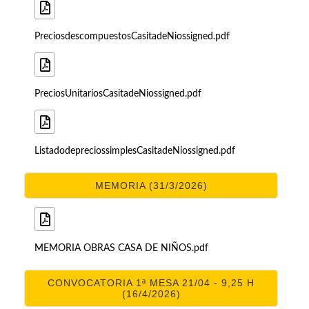
PreciosdescompuestosCasitadeNiossigned.pdf
PreciosUnitariosCasitadeNiossigned.pdf
ListadodepreciossimplesCasitadeNiossigned.pdf
MEMORIA (31/3/2026)
MEMORIA OBRAS CASA DE NIÑOS.pdf
CONVOCATORIA 1ª MESA 21/04 - 9,25 H
(16/4/2026)